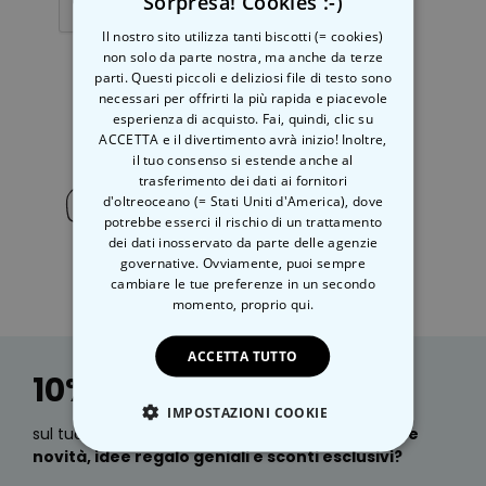
Sorpresa! Cookies :-)
Il nostro sito utilizza tanti biscotti (= cookies)
non solo da parte nostra, ma anche da terze
parti. Questi piccoli e deliziosi file di testo sono
necessari per offrirti la più rapida e piacevole
Invia
esperienza di acquisto. Fai, quindi, clic su
ACCETTA e il divertimento avrà inizio! Inoltre,
il tuo consenso si estende anche al
trasferimento dei dati ai fornitori
Inviateci un messaggio via
d'oltreoceano (= Stati Uniti d'America), dove
WhatsApp
- cliccate
qui
e vi
potrebbe esserci il rischio di un trattamento
risponderemo entro 12 ore nei giorni
dei dati inosservato da parte delle agenzie
lavorativi.
governative. Ovviamente, puoi sempre
cambiare le tue preferenze in un secondo
momento,
proprio qui.
ACCETTA TUTTO
10% Sconto
IMPOSTAZIONI COOKIE
sul tuo prossimo ordine, oltre a e-mail sulle
nostre
novità, idee regalo geniali e sconti esclusivi?
STRETTAMENTE NECESSARIO