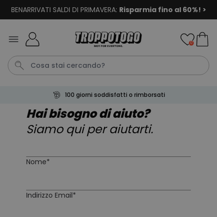
BENARRIVATI SALDI DI PRIMAVERA:
Risparmia fino al 60%! >
Salta al contenuto
0
100 giorni soddisfatti o rimborsati
Papa
Laurea
Tazza
Zerbino
Portachiavi
Hai bisogno di aiuto?
Siamo qui per aiutarti.
Personalizzabile
Boccale da Birra
Personalizzato con Logo e
Nome*
Faccia
Comprato
più di 68.600
39,99 €
volte
Indirizzo Email*
Personalizzabile
Calzini Personalizzati con