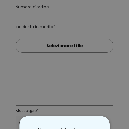
Animale Domestico
Numero d'ordine
Comprato
più di 13.600
34,99 €
volte
Inchiesta in merito*
Fiat 500 Portaoggetti
Comprato
12,99 €
19,99 €
più di 900
volte
Selezionare i file
Personalizzabile
Grembiule da Cucina
Personalizzato Pizzeria con
Viso
Comprato
più di 1.600
44,99 €
volte
Personalizzabile
Vaso Personalizzato con
Testo e Simbolo
Comprato
più di 700
Messaggio*
39,99 €
volte