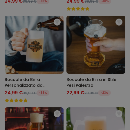
24,99 €
24,99 €
39,99 €
-38%
39,99 €
-38%
Boccale da Birra
Boccale da Birra in Stile
Personalizzato da
Pesi Palestra
Motociclista
24,99 €
22,99 €
39,99 €
-38%
29,99 €
-23%