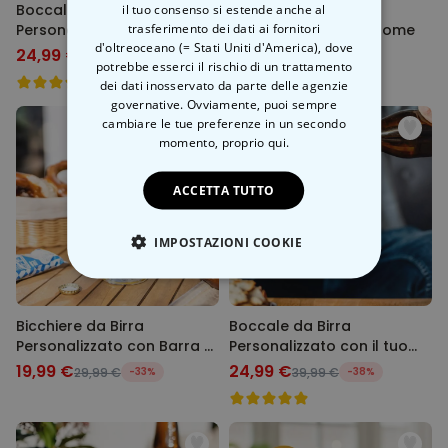
Boccale di Birra
il tuo consenso si estende anche al
Bicchiere Birra
trasferimento dei dati ai fornitori
Personalizzato per
Personalizzato con Nome
d'oltreoceano (= Stati Uniti d'America), dove
l'Oktoberfest
24,99 €
19,99 €
39,99 €
-38%
29,99 €
-33%
potrebbe esserci il rischio di un trattamento
dei dati inosservato da parte delle agenzie
governative. Ovviamente, puoi sempre
cambiare le tue preferenze in un secondo
momento,
proprio qui.
ACCETTA TUTTO
IMPOSTAZIONI COOKIE
STRETTAMENTE NECESSARIO
Bicchiere da Birra
Boccale da Birra
PRESTAZIONI
Personalizzato con Barra di
Personalizzato con il tuo
Caricamento
Personaggio
19,99 €
24,99 €
29,99 €
-33%
39,99 €
-38%
MARKETING
NON CLASSIFICATO