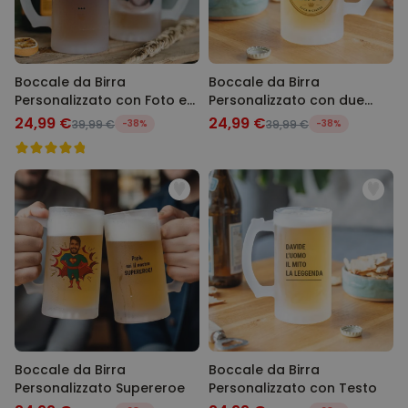
Boccale da Birra
Boccale da Birra
Personalizzato con Foto e
Personalizzato con due
Testo
Volti e Logo
24,99 €
24,99 €
39,99 €
-38%
39,99 €
-38%
Boccale da Birra
Boccale da Birra
Personalizzato Supereroe
Personalizzato con Testo