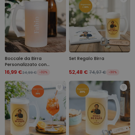
Boccale da Birra
Set Regalo Birra
Personalizzato con
Incisione
16,99 €
52,48 €
74,97 €
24,99 €
-32%
-30%