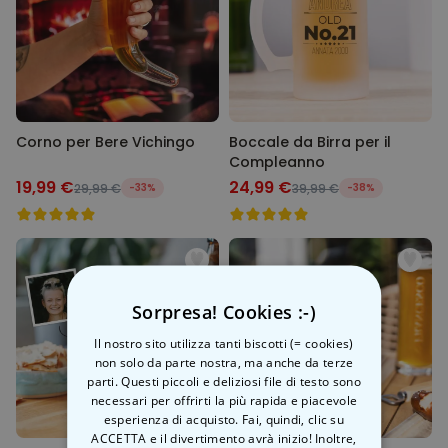
Corno per Bere Vichingo
Boccale da Birra per il
Compleanno
19,99 €
24,99 €
29,99 €
-33%
39,99 €
-38%
Sorpresa! Cookies :-)
Il nostro sito utilizza tanti biscotti (= cookies)
non solo da parte nostra, ma anche da terze
parti. Questi piccoli e deliziosi file di testo sono
necessari per offrirti la più rapida e piacevole
esperienza di acquisto. Fai, quindi, clic su
ACCETTA e il divertimento avrà inizio! Inoltre,