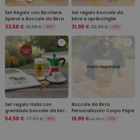
Set Regalo con Bicchiere
Set regalo boccale da
Aperol e Boccale da Birra
birra e apribottiglie
33,58 €
31,98 €
41,98 €
39,98 €
-20%
-20%
Presto disponibile
Set regalo Italia con
Boccale da Birra
grembiule boccale da birra
Personalizzato Corpo Papà
e tazzina da espresso
54,58 €
16,99 €
77,97 €
-30%
24,99 €
-32%