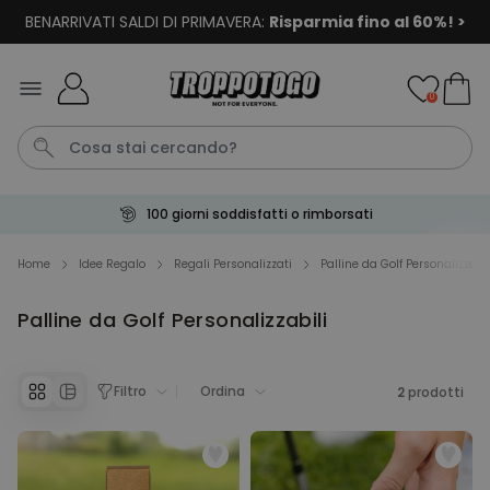
BENARRIVATI SALDI DI PRIMAVERA:
Risparmia fino al 60%! >
Salta al contenuto
0
100 giorni soddisfatti o rimborsati
Papa
Laurea
Tazza
Zerbino
Portachiavi
Home
Idee Regalo
Regali Personalizzati
Palline da Golf Personalizzabil
Palline da Golf Personalizzabili
Personalizzabile
Boccale da Birra
Personalizzato con Logo e
Faccia
Filtro
Ordina
Comprato
2
prodotti
più di 68.600
39,99 €
volte
Personalizzabile
Calzini Personalizzati con