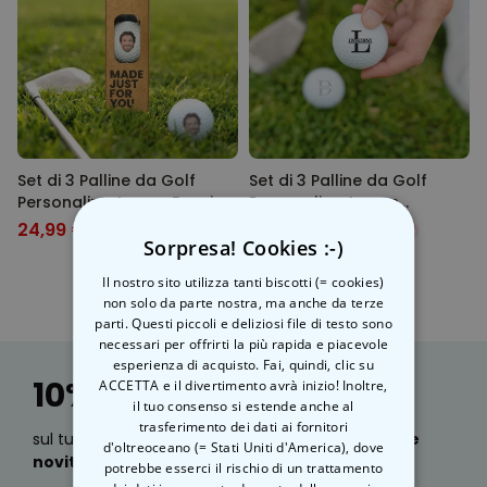
Animale Domestico
Comprato
più di 13.600
34,99 €
volte
Fiat 500 Portaoggetti
Comprato
più di 900
12,99 €
19,99 €
volte
Set di 3 Palline da Golf
Set di 3 Palline da Golf
Personalizzate con Faccia
Personalizzate con
Personalizzabile
Monogramma
Grembiule da Cucina
24,99 €
24,99 €
34,99 €
-29%
34,99 €
-29%
Personalizzato Pizzeria con
Sorpresa! Cookies :-)
Viso
Comprato
Il nostro sito utilizza tanti biscotti (= cookies)
più di 1.600
44,99 €
non solo da parte nostra, ma anche da terze
volte
parti. Questi piccoli e deliziosi file di testo sono
necessari per offrirti la più rapida e piacevole
Personalizzabile
esperienza di acquisto. Fai, quindi, clic su
Vaso Personalizzato con
10% Sconto
Testo e Simbolo
ACCETTA e il divertimento avrà inizio! Inoltre,
Comprato
il tuo consenso si estende anche al
più di 700
39,99 €
trasferimento dei dati ai fornitori
volte
sul tuo prossimo ordine, oltre a e-mail sulle
nostre
d'oltreoceano (= Stati Uniti d'America), dove
novità, idee regalo geniali e sconti esclusivi?
potrebbe esserci il rischio di un trattamento