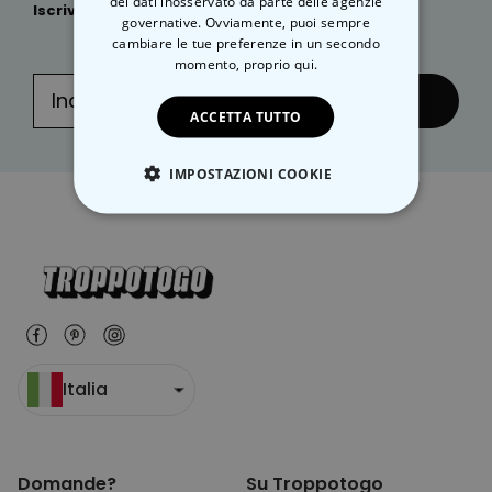
dei dati inosservato da parte delle agenzie
Iscriviti subito
alla nostra
NEWSLETTER
:
governative. Ovviamente, puoi sempre
cambiare le tue preferenze in un secondo
momento,
proprio qui.
... e inviare!
ACCETTA TUTTO
IMPOSTAZIONI COOKIE
STRETTAMENTE NECESSARIO
PRESTAZIONI
MARKETING
NON CLASSIFICATO
Italia
Domande?
Su Troppotogo