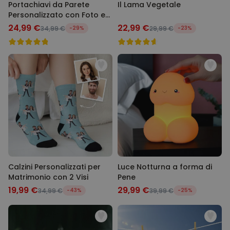
Portachiavi da Parete
Il Lama Vegetale
Personalizzato con Foto e
Testo
24,99 €
22,99 €
34,99 €
-29%
29,99 €
-23%
Calzini Personalizzati per
Luce Notturna a forma di
Matrimonio con 2 Visi
Pene
19,99 €
29,99 €
34,99 €
-43%
39,99 €
-25%