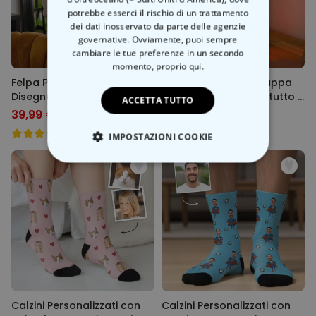
potrebbe esserci il rischio di un trattamento
dei dati inosservato da parte delle agenzie
governative. Ovviamente, puoi sempre
cambiare le tue preferenze in un secondo
momento,
proprio qui.
Felpa Personalizzata con
Lampada LED con Mappa
Disegno dei Bambini fronte
Personalizzata Dove tutto è
ACCETTA TUTTO
e retro
cominciato
39,99 €
29,99 €
49,99 €
-20%
39,98 €
-25%
IMPOSTAZIONI COOKIE
STRETTAMENTE NECESSARIO
PRESTAZIONI
MARKETING
NON CLASSIFICATO
Calzini Personalizzati con
Calzini Personalizzati con