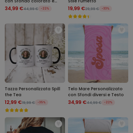
con Sfondo colorato e
Stile Fumetto
Testo
34,99 €
19,99 €
44,99 €
-22%
29,99 €
-33%
Tazza Personalizzata Spill
Telo Mare Personalizzato
the Tea
con Sfondi diversi e Testo
12,99 €
34,99 €
19,99 €
-35%
44,99 €
-22%