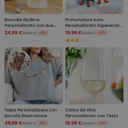
Boccale da Birra
Profumatore Auto
Personalizzato con due
Personalizzato Supereroina
Volti e Logo
con Faccia Set da 2
24,99 €
19,99 €
39,99 €
-38%
29,99 €
-33%
Felpa Personalizzata con
Calice da Vino
piccola Illustrazione
Personalizzato con Testo
49,99 €
16,99 €
63,98 €
-22%
24,99 €
-32%