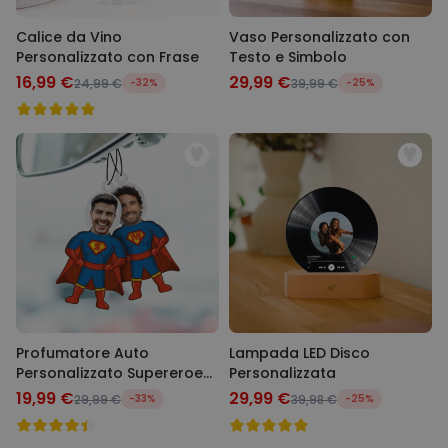
Calice da Vino
Vaso Personalizzato con
Personalizzato con Frase
Testo e Simbolo
16,99 €
29,99 €
24,99 €
-32%
39,99 €
-25%
Profumatore Auto
Lampada LED Disco
Personalizzato Supereroe
Personalizzata
con Faccia Set da 2
19,99 €
29,99 €
29,99 €
-33%
39,98 €
-25%