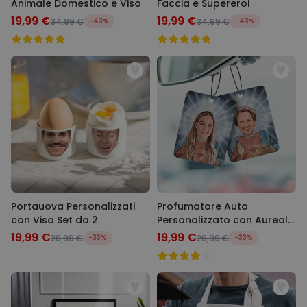
Animale Domestico e Viso
Faccia e Supereroi
19,99 €
19,99 €
34,99 €
-43%
34,99 €
-43%
Portauova Personalizzati
Profumatore Auto
con Viso Set da 2
Personalizzato con Aureola
e Faccia Set da 2
19,99 €
19,99 €
29,99 €
-33%
29,99 €
-33%