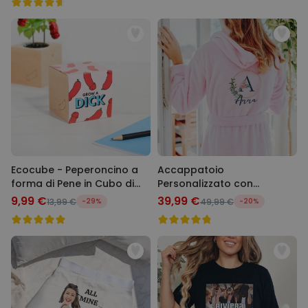
Ecocube - Peperoncino a
Accappatoio
forma di Pene in Cubo di
Personalizzato con
Legno
Monogramma Floreale e
9,99 €
39,99 €
13,99 €
-29%
49,99 €
-20%
Testo