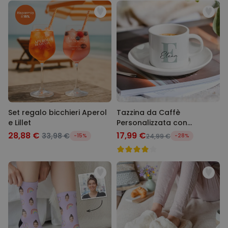
Set regalo bicchieri Aperol
Tazzina da Caffè
e Lillet
Personalizzata con
Monogramma
28,88 €
17,99 €
33,98 €
-15%
24,99 €
-28%