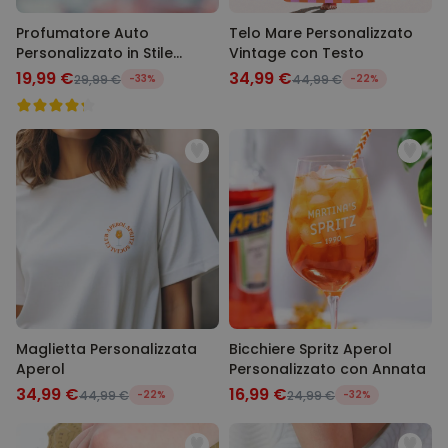
Profumatore Auto
Telo Mare Personalizzato
Personalizzato in Stile
Vintage con Testo
Polaroid Set da 2
19,99 €
34,99 €
29,99 €
-33%
44,99 €
-22%
Maglietta Personalizzata
Bicchiere Spritz Aperol
Aperol
Personalizzato con Annata
34,99 €
16,99 €
44,99 €
-22%
24,99 €
-32%