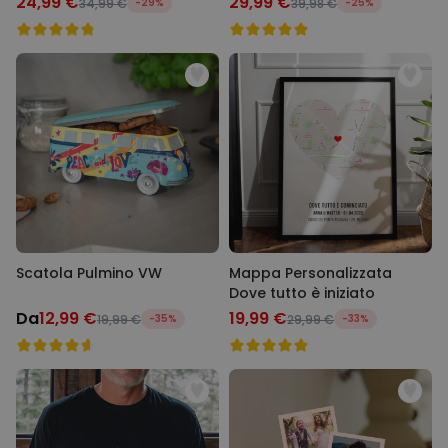
24,99 €
29,99 €
34,99 €
-29%
39,98 €
-25%
Scatola Pulmino VW
Mappa Personalizzata
Dove tutto è iniziato
Da
12,99 €
19,99 €
19,99 €
-35%
29,99 €
-33%