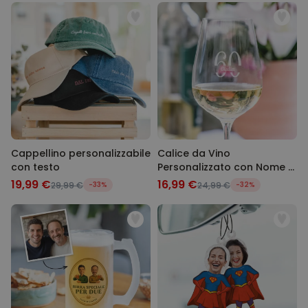
Cappellino personalizzabile
Calice da Vino
con testo
Personalizzato con Nome e
Anno
19,99 €
16,99 €
29,99 €
-33%
24,99 €
-32%