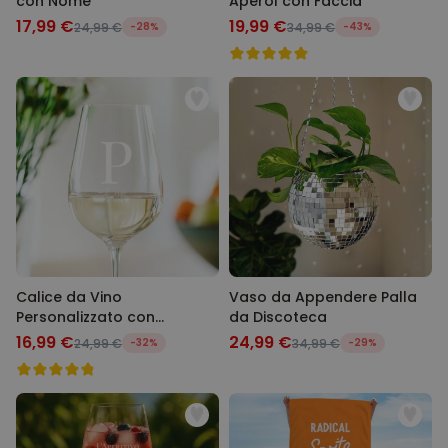
con Nome
Aperol con Faccia
17,99 €
19,99 €
24,99 €
-28%
34,99 €
-43%
Calice da Vino
Vaso da Appendere Palla
Personalizzato con
da Discoteca
Monogramma
16,99 €
24,99 €
24,99 €
-32%
34,99 €
-29%