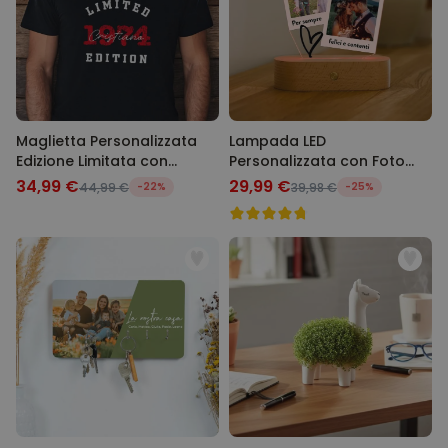
Maglietta Personalizzata
Lampada LED
Edizione Limitata con
Personalizzata con Foto
Annata
Polaroid
34,99 €
29,99 €
44,99 €
-22%
39,98 €
-25%