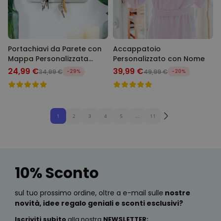
Portachiavi da Parete con
Accappatoio
Mappa Personalizzata
Personalizzato con Nome
Dove tutto è iniziato
24,99 €
39,99 €
34,99 €
-29%
49,99 €
-20%
1
2
3
4
5
...
11
10% Sconto
sul tuo prossimo ordine, oltre a e-mail sulle
nostre
novità, idee regalo geniali e sconti esclusivi?
Iscriviti subito
alla nostra
NEWSLETTER
: