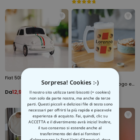
Fiat 500 Portaoggetti
Boccale da Birra
Sorpresa! Cookies :-)
Personalizzato con Logo e
4 Volti
Da
12,99 €
24,99 €
Il nostro sito utilizza tanti biscotti (= cookies)
19,99 €
-35%
39,99 €
-38%
non solo da parte nostra, ma anche da terze
parti. Questi piccoli e deliziosi file di testo sono
necessari per offrirti la più rapida e piacevole
esperienza di acquisto. Fai, quindi, clic su
ACCETTA e il divertimento avrà inizio! Inoltre,
il tuo consenso si estende anche al
trasferimento dei dati ai fornitori
d'oltreoceano (= Stati Uniti d'America), dove