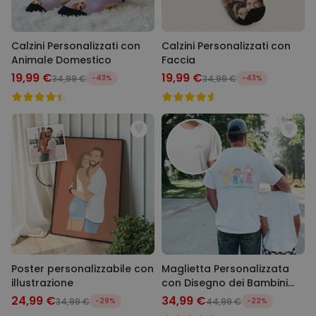
Calzini Personalizzati con
Calzini Personalizzati con
Animale Domestico
Faccia
19,99 €
19,99 €
34,99 €
-43%
34,99 €
-43%
Poster personalizzabile con
Maglietta Personalizzata
illustrazione
con Disegno dei Bambini
fronte e retro
24,99 €
34,99 €
34,99 €
-29%
44,99 €
-22%