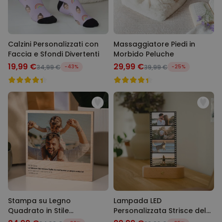
Calzini Personalizzati con
Massaggiatore Piedi in
Faccia e Sfondi Divertenti
Morbido Peluche
19,99 €
29,99 €
34,99 €
-43%
39,99 €
-25%
Stampa su Legno
Lampada LED
Quadrato in Stile
Personalizzata Strisce del
Instagram
Film con Foto