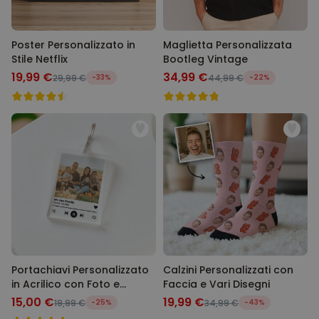
Poster Personalizzato in
Maglietta Personalizzata
Stile Netflix
Bootleg Vintage
19,99 €
34,99 €
29,99 €
-33%
44,99 €
-22%
Portachiavi Personalizzato
Calzini Personalizzati con
in Acrilico con Foto e
Faccia e Vari Disegni
Canzone
15,00 €
19,99 €
19,99 €
-25%
34,99 €
-43%