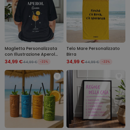
Maglietta Personalizzata
Telo Mare Personalizzato
con Illustrazione Aperol
Birra
Spritz e Testo
34,99 €
34,99 €
44,99 €
-22%
44,99 €
-22%