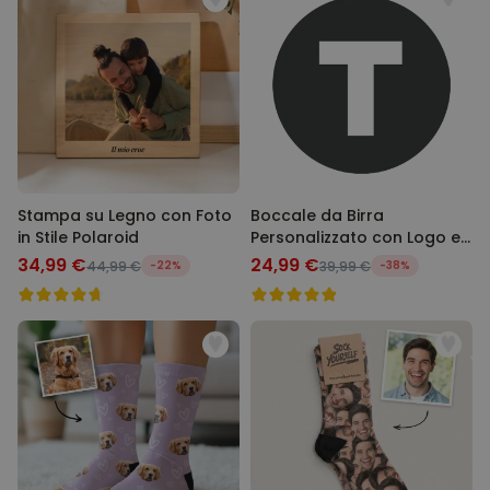
Stampa su Legno con Foto
Boccale da Birra
in Stile Polaroid
Personalizzato con Logo e
Faccia
34,99 €
24,99 €
44,99 €
-22%
39,99 €
-38%