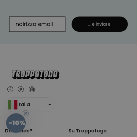
... e inviare!
Italia
-10%
Domande?
Su Troppotogo