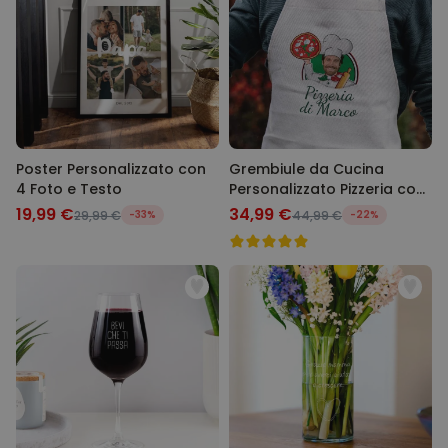
Poster Personalizzato con
Grembiule da Cucina
4 Foto e Testo
Personalizzato Pizzeria con
Viso
19,99 €
34,99 €
29,99 €
-33%
44,99 €
-22%