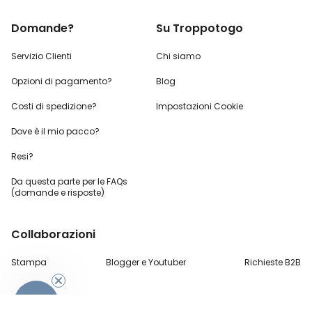
Domande?
Su Troppotogo
Servizio Clienti
Chi siamo
Opzioni di pagamento?
Blog
Costi di spedizione?
Impostazioni Cookie
Dove è il mio pacco?
Resi?
Da questa parte per
le FAQs
(domande e risposte)
Collaborazioni
-10%
Stampa
Blogger e Youtuber
Richieste B2B
Metodo di pagamento