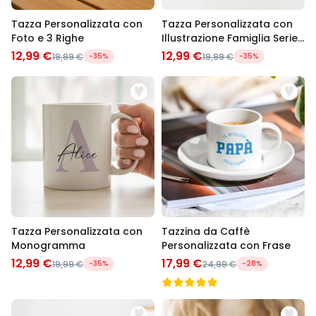
Tazza Personalizzata con
Tazza Personalizzata con
Foto e 3 Righe
Illustrazione Famiglia Serie
Animata
12,99 €
12,99 €
19,99 €
-35%
19,99 €
-35%
Tazza Personalizzata con
Tazzina da Caffè
Monogramma
Personalizzata con Frase
12,99 €
17,99 €
19,99 €
-35%
24,99 €
-28%