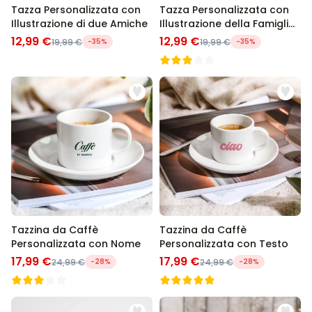
Tazza Personalizzata con
Tazza Personalizzata con
Illustrazione di due Amiche
Illustrazione della Famiglia
dei Cartoni Animati
12,99 €
12,99 €
19,99 €
-35%
19,99 €
-35%
Tazzina da Caffè
Tazzina da Caffè
Personalizzata con Nome
Personalizzata con Testo
17,99 €
17,99 €
24,99 €
-28%
24,99 €
-28%