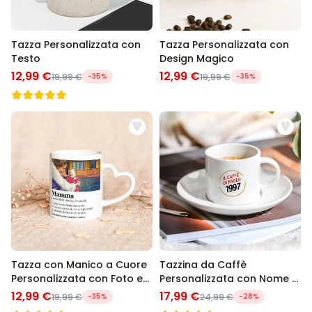
Tazza Personalizzata con
Tazza Personalizzata con
Testo
Design Magico
12,99 €
12,99 €
19,99 €
-35%
19,99 €
-35%
Tazza con Manico a Cuore
Tazzina da Caffè
Personalizzata con Foto e
Personalizzata con Nome e
Definizione
Anno
12,99 €
17,99 €
19,99 €
-35%
24,99 €
-28%