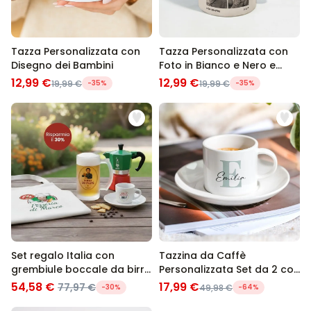
Tazza Personalizzata con
Tazza Personalizzata con
Disegno dei Bambini
Foto in Bianco e Nero e
Testo
12,99 €
12,99 €
19,99 €
-35%
19,99 €
-35%
Set regalo Italia con
Tazzina da Caffè
grembiule boccale da birra
Personalizzata Set da 2 con
e tazzina da espresso
Monogramma
54,58 €
17,99 €
77,97 €
-30%
49,98 €
-64%