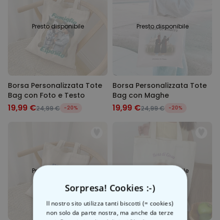
Presto disponibile
Presto disponibile
Borsa Personalizzata Tote
Borsa Personalizzata Tote
Bag con Foto e Testo
Bag con Maghe
19,99 €
19,99 €
24,99 €
-20%
24,99 €
-20%
Presto disponibile
Presto disponibile
Sorpresa! Cookies :-)
Il nostro sito utilizza tanti biscotti (= cookies)
non solo da parte nostra, ma anche da terze