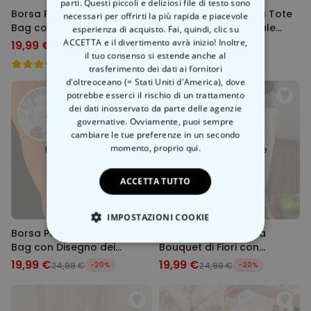
parti. Questi piccoli e deliziosi file di testo sono
Borsa Personalizzata Tote
Borsa Personalizzata Tote
necessari per offrirti la più rapida e piacevole
Bag con Testo
Bag Retrò con Animale
esperienza di acquisto. Fai, quindi, clic su
Domestico
ACCETTA e il divertimento avrà inizio! Inoltre,
19,99 €
19,99 €
24,99 €
-20%
24,99 €
-20%
il tuo consenso si estende anche al
trasferimento dei dati ai fornitori
d'oltreoceano (= Stati Uniti d'America), dove
potrebbe esserci il rischio di un trattamento
dei dati inosservato da parte delle agenzie
governative. Ovviamente, puoi sempre
cambiare le tue preferenze in un secondo
momento,
proprio qui.
Presto disponibile
Presto disponibile
ACCETTA TUTTO
IMPOSTAZIONI COOKIE
Borsa Personalizzata Tote
Borsa Personalizzata
Bag con Disegno dei
Bouquet di Fiori con
STRETTAMENTE NECESSARIO
Bambini
Impronta della Mano
19,99 €
19,99 €
24,99 €
-20%
24,99 €
-20%
PRESTAZIONI