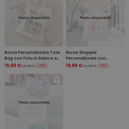
MARKETING
NON CLASSIFICATO
Presto disponibile
Presto disponibile
Borsa Personalizzata Tote
Borse Shopper
Bag con Foto in bianco e
Personalizzate con
nero e Testo
Monogramma
19,99 €
19,99 €
24,99 €
-20%
24,99 €
-20%
Presto disponibile