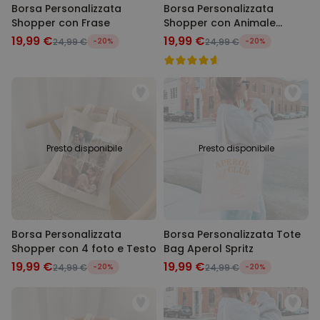
Borsa Personalizzata
Borsa Personalizzata
Shopper con Frase
Shopper con Animale
Domestico in stile Fumetto
19,99 €
19,99 €
24,99 €
-20%
24,99 €
-20%
Presto disponibile
Presto disponibile
Borsa Personalizzata
Borsa Personalizzata Tote
Shopper con 4 foto e Testo
Bag Aperol Spritz
19,99 €
19,99 €
24,99 €
-20%
24,99 €
-20%